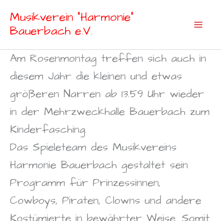
Zum
Musikverein "Harmonie"
Inhalt
Bauerbach e.V.
springen
Am Rosenmontag treffen sich auch in
diesem Jahr die kleinen und etwas
größeren Narren ab 13.59 Uhr wieder
in der Mehrzweckhalle Bauerbach zum
Kinderfasching.
Das Spieleteam des Musikvereins
Harmonie Bauerbach gestaltet sein
Programm für Prinzessinnen,
Cowboys, Piraten, Clowns und andere
Kostümierte in bewährter Weise. Somit