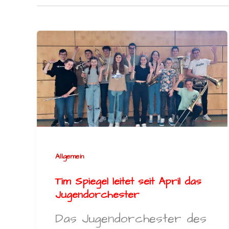
Allgemein
Tim Spiegel leitet seit April das
Jugendorchester
Das Jugendorchester des