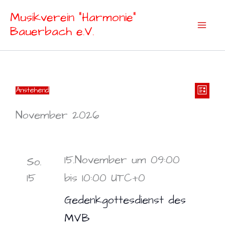
Zum
Musikverein "Harmonie"
Inhalt
Bauerbach e.V.
springen
Ansic
Vera
Veranstaltungen
Anstehend
Liste
Datum
Naviga
Ansi
wählen.
November 2026
Navi
15.November um 09:00
So.
15
bis
10:00
UTC+0
Gedenkgottesdienst des
MVB