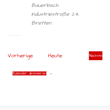
Bauerbach
Industriestraße 24,
Bretten
Veranstaltungen
Vorherige
Heute
Nächste
Veransta
Kalender abonnieren