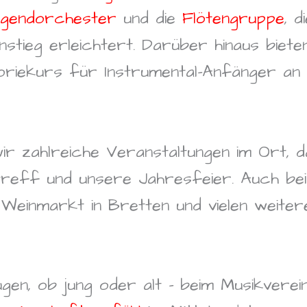
ugendorchester
und die
Flötengruppe
, 
nstieg erleichtert. Darüber hinaus biet
heoriekurs für Instrumental-Anfänger 
r zahlreiche Veranstaltungen im Ort, dar
eff und unsere Jahresfeier. Auch bei t
einmarkt in Bretten und vielen weiter
en, ob jung oder alt – beim Musikverei