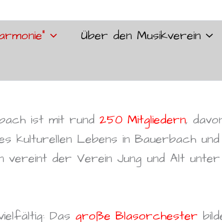
armonie“
Über den Musikverein
bach ist mit rund
250 Mitgliedern
, davo
des kulturellen Lebens in Bauerbach und
n vereint der Verein Jung und Alt unt
elfältig: Das
große Blasorchester
bild