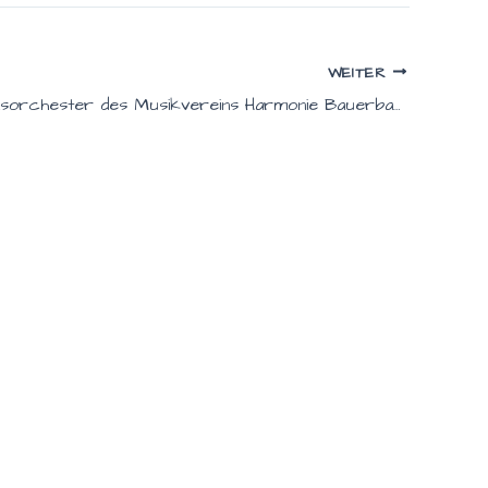
WEITER
Großes Blasorchester des Musikvereins Harmonie Bauerbach begeistert beim Frühjahrskonzert