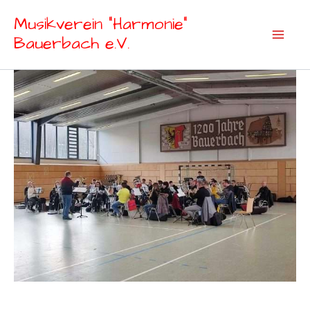
Zum
Musikverein "Harmonie"
Inhalt
Bauerbach e.V.
springen