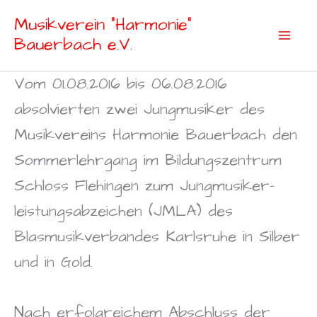
Zum
Musikverein "Harmonie"
Inhalt
Bauerbach e.V.
springen
Vom 01.08.2016 bis 06.08.2016
absolvierten zwei Jungmusiker des
Musikvereins Harmonie Bauerbach den
Sommerlehrgang im Bildungszentrum
Schloss Flehingen zum Jungmusiker-
leistungsabzeichen (JMLA) des
Blasmusikverbandes Karlsruhe in Silber
und in Gold.
Nach erfolgreichem Abschluss der