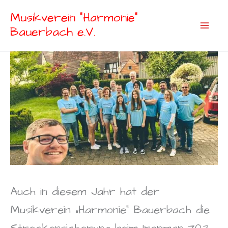
Zum
Musikverein "Harmonie"
Inhalt
Bauerbach e.V.
springen
Auch in diesem Jahr hat der
Musikverein „Harmonie“ Bauerbach die