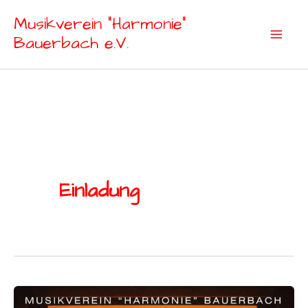
Zum
Musikverein "Harmonie"
Inhalt
Bauerbach e.V.
springen
Einladung